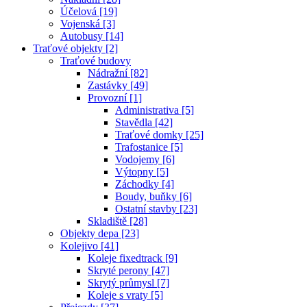
Účelová [19]
Vojenská [3]
Autobusy [14]
Traťové objekty [2]
Traťové budovy
Nádražní [82]
Zastávky [49]
Provozní [1]
Administrativa [5]
Stavědla [42]
Traťové domky [25]
Trafostanice [5]
Vodojemy [6]
Výtopny [5]
Záchodky [4]
Boudy, buňky [6]
Ostatní stavby [23]
Skladiště [28]
Objekty depa [23]
Kolejivo [41]
Koleje fixedtrack [9]
Skryté perony [47]
Skrytý průmysl [7]
Koleje s vraty [5]