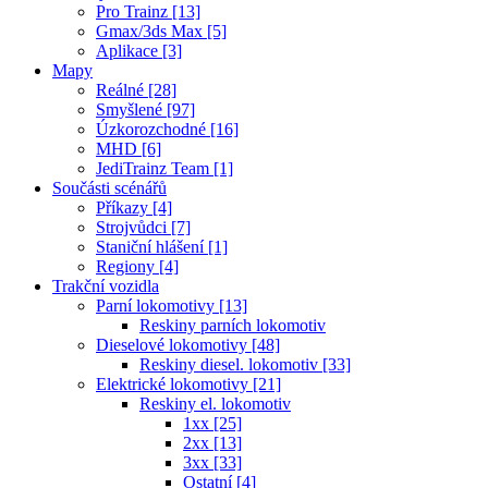
Pro Trainz [13]
Gmax/3ds Max [5]
Aplikace [3]
Mapy
Reálné [28]
Smyšlené [97]
Úzkorozchodné [16]
MHD [6]
JediTrainz Team [1]
Součásti scénářů
Příkazy [4]
Strojvůdci [7]
Staniční hlášení [1]
Regiony [4]
Trakční vozidla
Parní lokomotivy [13]
Reskiny parních lokomotiv
Dieselové lokomotivy [48]
Reskiny diesel. lokomotiv [33]
Elektrické lokomotivy [21]
Reskiny el. lokomotiv
1xx [25]
2xx [13]
3xx [33]
Ostatní [4]