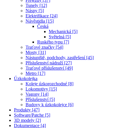
Přejezdy [37]
Tunely [12]
Náspy [5]
Elektrifikace [24]
Návěstidla [15]
Česká
Mechanická [5]
Světelná [5]
Ruského typu [7]
Traťové značky [54]
Mosty [31]
Nástupiště, podchody, zastřešení [45]
Příslušenství nádraží [27]
Traťové příslušenství [49]
Metro [17]
Úzkokolejka
Koleje úzkorozchodné [8]
Lokomotivy [15]
Vagony [14]
Příslušenství [5]
Budovy k úzkokolejce [6]
Produkty [47]
Software/Patche [5]
3D modely [2]
Dokumentace [4]