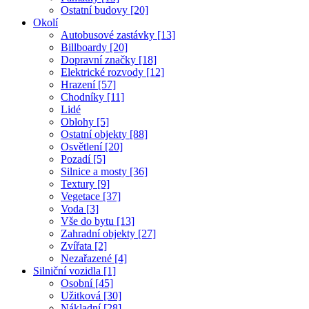
Ostatní budovy [20]
Okolí
Autobusové zastávky [13]
Billboardy [20]
Dopravní značky [18]
Elektrické rozvody [12]
Hrazení [57]
Chodníky [11]
Lidé
Oblohy [5]
Ostatní objekty [88]
Osvětlení [20]
Pozadí [5]
Silnice a mosty [36]
Textury [9]
Vegetace [37]
Voda [3]
Vše do bytu [13]
Zahradní objekty [27]
Zvířata [2]
Nezařazené [4]
Silniční vozidla [1]
Osobní [45]
Užitková [30]
Nákladní [28]