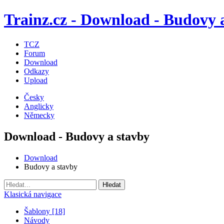
Trainz.cz - Download - Budovy 
TCZ
Forum
Download
Odkazy
Upload
Česky
Anglicky
Německy
Download - Budovy a stavby
Download
Budovy a stavby
Klasická navigace
Šablony [18]
Návody