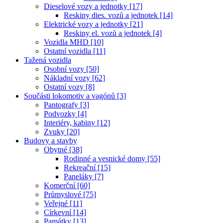
Dieselové vozy a jednotky [17]
Reskiny dies. vozů a jednotek [14]
Elektrické vozy a jednotky [21]
Reskiny el. vozů a jednotek [4]
Vozidla MHD [10]
Ostatní vozidla [11]
Tažená vozidla
Osobní vozy [50]
Nákladní vozy [62]
Ostatní vozy [8]
Součásti lokomotiv a vagónů [3]
Pantografy [3]
Podvozky [4]
Interiéry, kabiny [12]
Zvuky [20]
Budovy a stavby
Obytné [38]
Rodinné a vesnické domy [55]
Rekreační [15]
Paneláky [7]
Komerční [60]
Průmyslové [75]
Veřejné [11]
Církevní [14]
Památky [13]