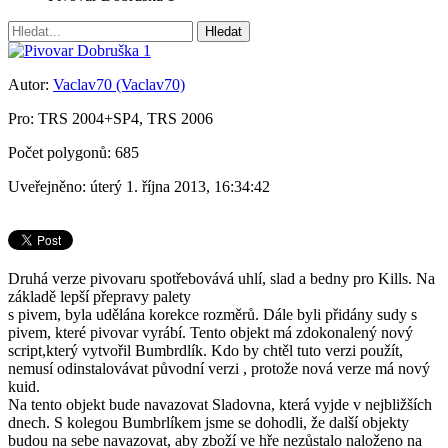
Autor:
Vaclav70 (Vaclav70)
Pro: TRS 2004+SP4, TRS 2006
Počet polygonů: 685
Uveřejněno: úterý 1. října 2013, 16:34:42
Druhá verze pivovaru spotřebovává uhlí, slad a bedny pro Kills. Na
základě lepší přepravy palety
s pivem, byla udělána korekce rozměrů. Dále byli přidány sudy s
pivem, které pivovar vyrábí. Tento objekt má zdokonalený nový
script,který vytvořil Bumbrdlík. Kdo by chtěl tuto verzi použít,
nemusí odinstalovávat původní verzi , protože nová verze má nový
kuid.
Na tento objekt bude navazovat Sladovna, která vyjde v nejbližších
dnech. S kolegou Bumbrlíkem jsme se dohodli, že další objekty
budou na sebe navazovat, aby zboží ve hře nezůstalo naloženo na