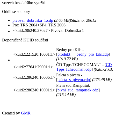
vozech bez dalšího využití.
Oddíl se soubory
pivovar_dobruska_1.cdp
(2.65 MB)
Staženo:
2961x
Pro: TRS 2004+SP4, TRS 2006
<kuid:286240:27027>
Pivovar Dobruška 1
Doporučené KUID součásti
Bedny pro Kils -
<kuid2:221520:10001:1>
[
produkt___bedny_pro_kils.cdp
]
(1010.72 kB)
ČD Tpps TCHECOMALT - [
CD
<kuid2:77641:29001:1>
Tpps Tchecomalt.cdp
]
(928.72 kB)
Paleta s pivem -
<kuid2:286240:10006:1>
[
paleta_s_pivem.cdp
]
(275.48 kB)
Pivní sud Rampušák -
<kuid2:286240:10001:1>
[
pivni_sud_rampusak.cdp
]
(215.14 kB)
Created by
GMR