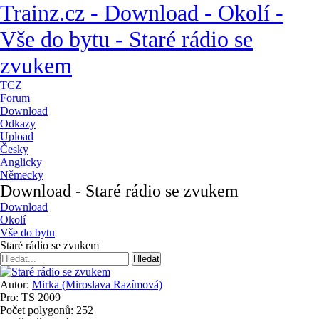
Trainz.cz - Download - Okolí -
Vše do bytu - Staré rádio se
zvukem
TCZ
Forum
Download
Odkazy
Upload
Česky
Anglicky
Německy
Download - Staré rádio se zvukem
Download
Okolí
Vše do bytu
Staré rádio se zvukem
Autor:
Mirka (Miroslava Razímová)
Pro: TS 2009
Počet polygonů: 252