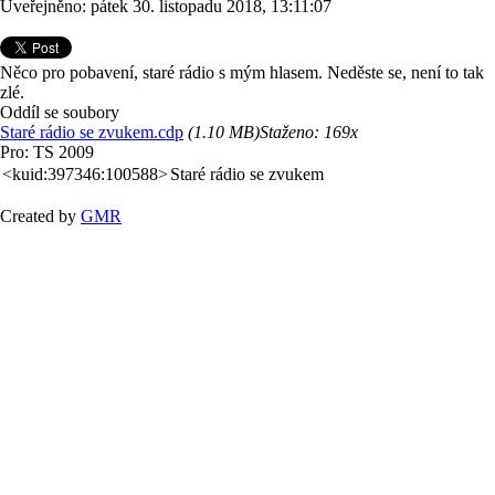
Uveřejněno: pátek 30. listopadu 2018, 13:11:07
Něco pro pobavení, staré rádio s mým hlasem. Neděste se, není to tak
zlé.
Oddíl se soubory
Staré rádio se zvukem.cdp
(1.10 MB)
Staženo:
169x
Pro: TS 2009
<kuid:397346:100588>
Staré rádio se zvukem
Created by
GMR