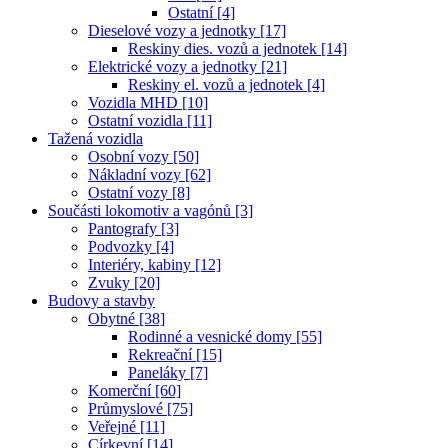
Ostatní [4]
Dieselové vozy a jednotky [17]
Reskiny dies. vozů a jednotek [14]
Elektrické vozy a jednotky [21]
Reskiny el. vozů a jednotek [4]
Vozidla MHD [10]
Ostatní vozidla [11]
Tažená vozidla
Osobní vozy [50]
Nákladní vozy [62]
Ostatní vozy [8]
Součásti lokomotiv a vagónů [3]
Pantografy [3]
Podvozky [4]
Interiéry, kabiny [12]
Zvuky [20]
Budovy a stavby
Obytné [38]
Rodinné a vesnické domy [55]
Rekreační [15]
Paneláky [7]
Komerční [60]
Průmyslové [75]
Veřejné [11]
Církevní [14]