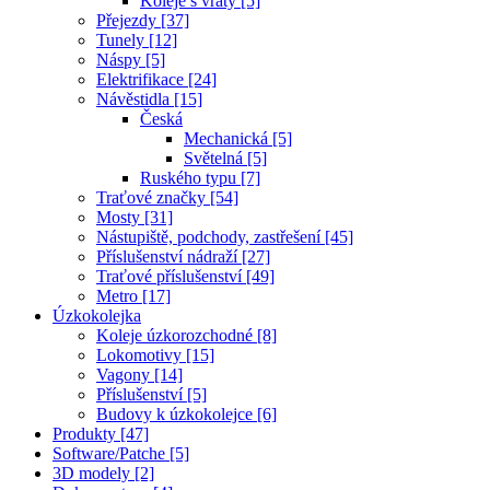
Koleje s vraty [5]
Přejezdy [37]
Tunely [12]
Náspy [5]
Elektrifikace [24]
Návěstidla [15]
Česká
Mechanická [5]
Světelná [5]
Ruského typu [7]
Traťové značky [54]
Mosty [31]
Nástupiště, podchody, zastřešení [45]
Příslušenství nádraží [27]
Traťové příslušenství [49]
Metro [17]
Úzkokolejka
Koleje úzkorozchodné [8]
Lokomotivy [15]
Vagony [14]
Příslušenství [5]
Budovy k úzkokolejce [6]
Produkty [47]
Software/Patche [5]
3D modely [2]