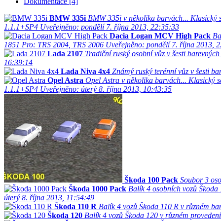
Dokumentace [4]
BMW 335i
BMW 335i v několika barvách... Klasický sc
1.1.1+SP4
Uveřejněno: pondělí 7. října 2013, 22:35:33
Dacia Logan MCV High Pack
Ba
1851
Pro: TRS 2004, TRS 2006
Uveřejněno: pondělí 7. října 2013, 
Lada 2107
Tradiční ruský osobní vůz v šesti barevnýc
16:39:14
Lada Niva 4x4
Známý ruský terénní vůz v šesti ba
Opel Astra
Opel Astra v několika barvách... Klasický sc
1.1.1+SP4
Uveřejněno: úterý 8. října 2013, 10:43:35
Škoda 100 Pack
Soubor 3 oso
Škoda 1000 Pack
Balík 4 osobních vozů Škoda 
úterý 8. října 2013, 11:54:49
Škoda 110 R
Balík 4 vozů Škoda 110 R v různém ba
Škoda 120
Balík 4 vozů Škoda 120 v různém provedení