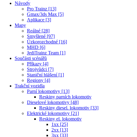
Návody
Pro Trainz [13]
Gmax/3ds Max [5]
Aplikace [3]
Mapy
Reálné [28]
Smyšlené [97]
Úzkorozchodné [16]
MHD [6]
JediTrainz Team [1]
Součásti scénářů
Příkazy [4]
Strojvůdci [7]
Staniční hlášení [1]
Regiony [4]
Trakční vozidla
Parní lokomotivy [13]
Reskiny parních lokomotiv
Dieselové lokomotivy [48]
Reskiny diesel. lokomotiv [33]
Elektrické lokomotivy [21]
Reskiny el. lokomotiv
1xx [25]
2xx [13]
3xx [33]