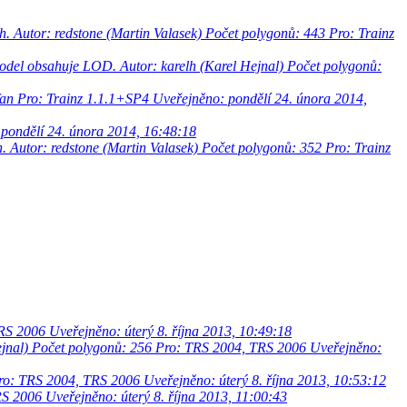
h.
Autor: redstone (Martin Valasek)
Počet polygonů: 443
Pro: Trainz
Model obsahuje LOD.
Autor: karelh (Karel Hejnal)
Počet polygonů:
fan
Pro: Trainz 1.1.1+SP4
Uveřejněno: pondělí 24. února 2014,
pondělí 24. února 2014, 16:48:18
h.
Autor: redstone (Martin Valasek)
Počet polygonů: 352
Pro: Trainz
TRS 2006
Uveřejněno: úterý 8. října 2013, 10:49:18
ejnal)
Počet polygonů: 256
Pro: TRS 2004, TRS 2006
Uveřejněno:
ro: TRS 2004, TRS 2006
Uveřejněno: úterý 8. října 2013, 10:53:12
RS 2006
Uveřejněno: úterý 8. října 2013, 11:00:43