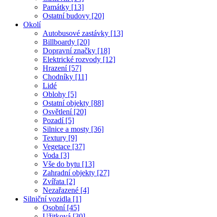
Památky [13]
Ostatní budovy [20]
Okolí
Autobusové zastávky [13]
Billboardy [20]
Dopravní značky [18]
Elektrické rozvody [12]
Hrazení [57]
Chodníky [11]
Lidé
Oblohy [5]
Ostatní objekty [88]
Osvětlení [20]
Pozadí [5]
Silnice a mosty [36]
Textury [9]
Vegetace [37]
Voda [3]
Vše do bytu [13]
Zahradní objekty [27]
Zvířata [2]
Nezařazené [4]
Silniční vozidla [1]
Osobní [45]
Užitková [30]