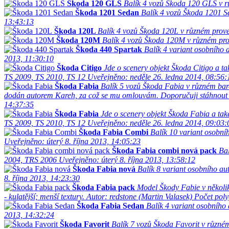
Škoda 120 GLS
Balík 4 vozů Škoda 120 GLS v r
Škoda 1201 Sedan
Balík 4 vozů Škoda 1201 S
13:43:13
Škoda 120L
Balík 4 vozů Škoda 120L v různém prove
Škoda 120M
Balík 4 vozů Škoda 120M v různém pro
Škoda 440 Spartak
Balík 4 variant osobního
2013, 11:30:10
Škoda Citigo
Jde o scenery objekt Škoda Citigo a t
TS 2009, TS 2010, TS 12
Uveřejněno: neděle 26. ledna 2014, 08:56:
Škoda Fabia
Balík 5 vozů Škoda Fabia v různém bare
dodán autorem Kareh, za což se mu omlouvám. Doporučuji stáhnout 
14:37:35
Škoda Fabia
Jde o scenery objekt Škoda Fabia a ta
TS 2009, TS 2010, TS 12
Uveřejněno: neděle 26. ledna 2014, 09:03:
Škoda Fabia Combi
Balík 10 variant osobn
Uveřejněno: úterý 8. října 2013, 14:05:23
Škoda Fabia combi nová pack
Ba
2004, TRS 2006
Uveřejněno: úterý 8. října 2013, 13:58:12
Škoda Fabia nová
Balík 8 variant osobního a
8. října 2013, 14:23:30
Škoda Fabia pack
Model Škody Fabie v několik
- kulatější; menší textury.
Autor: redstone (Martin Valasek)
Počet pol
Škoda Fabia Sedan
Balík 4 variant osobního
2013, 14:32:24
Škoda Favorit
Balík 7 vozů Škoda Favorit v různé