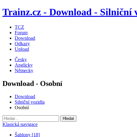
Trainz.cz - Download - Silniční 
TCZ
Forum
Download
Odkazy
Upload
Česky
Anglicky
Německy
Download - Osobní
Download
Silniční vozidla
Osobní
Klasická navigace
Šablony [18]