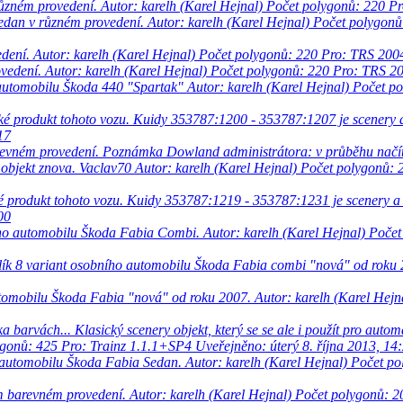
ůzném provedení.
Autor: karelh (Karel Hejnal)
Počet polygonů: 220
Pr
edan v různém provedení.
Autor: karelh (Karel Hejnal)
Počet polygon
dení.
Autor: karelh (Karel Hejnal)
Počet polygonů: 220
Pro: TRS 200
vedení.
Autor: karelh (Karel Hejnal)
Počet polygonů: 220
Pro: TRS 2
 automobilu Škoda 440 "Spartak"
Autor: karelh (Karel Hejnal)
Počet p
aké produkt tohoto vozu. Kuidy 353787:1200 - 353787:1207 je scenery
17
vném provedení. Poznámka Dowland administrátora: v průběhu načítání 
objekt znova. Vaclav70
Autor: karelh (Karel Hejnal)
Počet polygonů:
ké produkt tohoto vozu. Kuidy 353787:1219 - 353787:1231 je scenery 
00
ího automobilu Škoda Fabia Combi.
Autor: karelh (Karel Hejnal)
Počet
lík 8 variant osobního automobilu Škoda Fabia combi "nová" od roku 
utomobilu Škoda Fabia "nová" od roku 2007.
Autor: karelh (Karel Hejn
a barvách... Klasický scenery objekt, který se se ale i použít pro aut
ygonů: 425
Pro: Trainz 1.1.1+SP4
Uveřejněno: úterý 8. října 2013, 14
 automobilu Škoda Fabia Sedan.
Autor: karelh (Karel Hejnal)
Počet po
m barevném provedení.
Autor: karelh (Karel Hejnal)
Počet polygonů: 