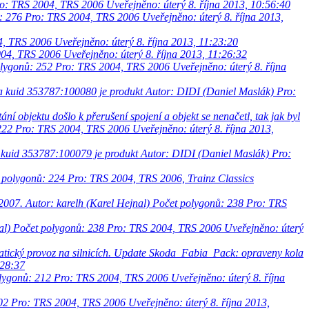
o: TRS 2004, TRS 2006
Uveřejněno: úterý 8. října 2013, 10:56:40
ů: 276
Pro: TRS 2004, TRS 2006
Uveřejněno: úterý 8. října 2013,
4, TRS 2006
Uveřejněno: úterý 8. října 2013, 11:23:20
004, TRS 2006
Uveřejněno: úterý 8. října 2013, 11:26:32
olygonů: 252
Pro: TRS 2004, TRS 2006
Uveřejněno: úterý 8. října
 a kuid 353787:100080 je produkt
Autor: DIDI (Daniel Maslák)
Pro:
objektu došlo k přerušení spojení a objekt se nenačetl, tak jak byl
 222
Pro: TRS 2004, TRS 2006
Uveřejněno: úterý 8. října 2013,
a kuid 353787:100079 je produkt
Autor: DIDI (Daniel Maslák)
Pro:
 polygonů: 224
Pro: TRS 2004, TRS 2006, Trainz Classics
2007.
Autor: karelh (Karel Hejnal)
Počet polygonů: 238
Pro: TRS
al)
Počet polygonů: 238
Pro: TRS 2004, TRS 2006
Uveřejněno: úterý
omatický provoz na silnicích. Update Skoda_Fabia_Pack: opraveny kola
:28:37
lygonů: 212
Pro: TRS 2004, TRS 2006
Uveřejněno: úterý 8. října
202
Pro: TRS 2004, TRS 2006
Uveřejněno: úterý 8. října 2013,