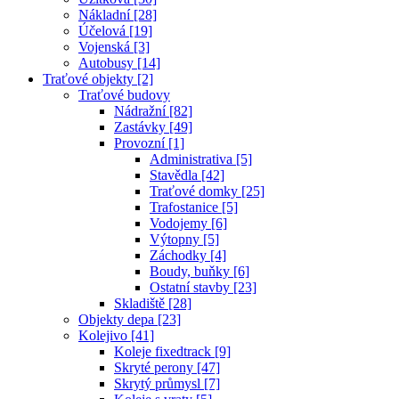
Nákladní [28]
Účelová [19]
Vojenská [3]
Autobusy [14]
Traťové objekty [2]
Traťové budovy
Nádražní [82]
Zastávky [49]
Provozní [1]
Administrativa [5]
Stavědla [42]
Traťové domky [25]
Trafostanice [5]
Vodojemy [6]
Výtopny [5]
Záchodky [4]
Boudy, buňky [6]
Ostatní stavby [23]
Skladiště [28]
Objekty depa [23]
Kolejivo [41]
Koleje fixedtrack [9]
Skryté perony [47]
Skrytý průmysl [7]