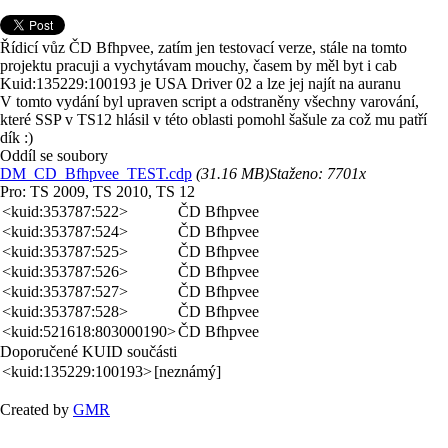
Řídicí vůz ČD Bfhpvee, zatím jen testovací verze, stále na tomto
projektu pracuji a vychytávam mouchy, časem by měl byt i cab
Kuid:135229:100193 je USA Driver 02 a lze jej najít na auranu
V tomto vydání byl upraven script a odstraněny všechny varování,
které SSP v TS12 hlásil v této oblasti pomohl šašule za což mu patří
dík :)
Oddíl se soubory
DM_CD_Bfhpvee_TEST.cdp
(31.16 MB)
Staženo:
7701x
Pro: TS 2009, TS 2010, TS 12
<kuid:353787:522>
ČD Bfhpvee
<kuid:353787:524>
ČD Bfhpvee
<kuid:353787:525>
ČD Bfhpvee
<kuid:353787:526>
ČD Bfhpvee
<kuid:353787:527>
ČD Bfhpvee
<kuid:353787:528>
ČD Bfhpvee
<kuid:521618:803000190>
ČD Bfhpvee
Doporučené KUID součásti
<kuid:135229:100193>
[neznámý]
Created by
GMR