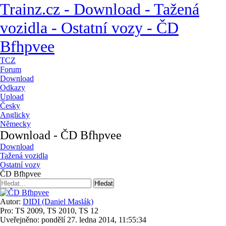
Trainz.cz - Download - Tažená
vozidla - Ostatní vozy - ČD
Bfhpvee
TCZ
Forum
Download
Odkazy
Upload
Česky
Anglicky
Německy
Download - ČD Bfhpvee
Download
Tažená vozidla
Ostatní vozy
ČD Bfhpvee
Autor:
DIDI (Daniel Maslák)
Pro: TS 2009, TS 2010, TS 12
Uveřejněno: pondělí 27. ledna 2014, 11:55:34