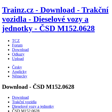
Trainz.cz - Download - Trakční
vozidla - Dieselové vozy a
jednotky - ČSD M152.0628
TCZ
Forum
Download
Odkazy
Upload
Česky
Anglicky
Německy
Download - ČSD M152.0628
Download
Trakční vozidla
Dieselové vozy a jednotky
ČSD M152.0628