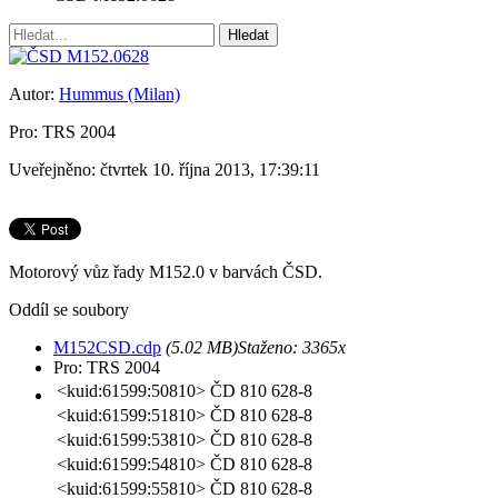
Autor:
Hummus (Milan)
Pro: TRS 2004
Uveřejněno: čtvrtek 10. října 2013, 17:39:11
Motorový vůz řady M152.0 v barvách ČSD.
Oddíl se soubory
M152CSD.cdp
(5.02 MB)
Staženo:
3365x
Pro: TRS 2004
<kuid:61599:50810>
ČD 810 628-8
<kuid:61599:51810>
ČD 810 628-8
<kuid:61599:53810>
ČD 810 628-8
<kuid:61599:54810>
ČD 810 628-8
<kuid:61599:55810>
ČD 810 628-8