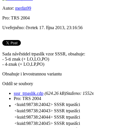
Autor:
merlin99
Pro: TRS 2004
Uveřejněno: čtvrtek 17. října 2013, 23:16:56
Sada návěstidel trpaslík vzor SSSR, obsahuje:
- 5-ti znak (+ LO,LO,PO)
- 4-znak (+ LO,LP,PO)
Obsahuje i levostrannou variantu
Oddíl se soubory
sssr_trpaslik.cdp
(624.26 kB)
Staženo:
1552x
Pro: TRS 2004
<kuid:98738:24042>
SSSR trpaslíci
<kuid:98738:24043>
SSSR trpaslíci
<kuid:98738:24044>
SSSR trpaslíci
<kuid:98738:24045>
SSSR trpaslíci