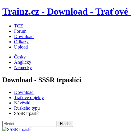
Trainz.cz - Download - Traťové 
TCZ
Forum
Download
Odkazy
Upload
Česky
Anglicky
Německy
Download - SSSR trpaslíci
Download
Traťové objekty
Návěstidla
Ruského typu
SSSR trpaslíci