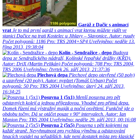
Garáž z Dačic s animací
vrat
Je to má první garáž s animací vrat kterou můžete vidět ve
stanici Dačice na trati Kostelec u Jihlavy – Slavonice.
Autor: ruudy
Počet polygonů: 1186
Pro: TRS 2004+SP4
Uveřejněno: neděle 13.
října 2013, 19:38:04
Kolín - Sendražice - depo
Budova
depa ze Sendražického nádraží, Kolínské řepařské drážky (KŘD).
Autor: DriX (Martin Pelikán)
Počet polygonů: 708
Pro: TRS 2004,
TRS 2006
Uveřejněno: čtvrtek 26. září 2013, 21:37:36
Plechová depa
Plechové depo otevřené (50 poly)
a uzavřené (20 poly).
Autor: nyplzet (Tomáš Urban)
Počet
polygonů: 50
Pro: TRS 2004
Uveřejněno: úterý 24. září 2013,
16:34:25
Posuvna 1 (5x1)
Menší posuvna pro pět
odstavných kolejí a jednou příjezdovou. Vhodné pro přímá depa.
Domek řízení má výstražný maják a noční osvětlení. Funkčně jde o
obdobu točny. Dá se otáčet pouze v 90° intervalech.
Autor: Ian
Manion
Pro: TRS 2004
Uveřejněno: neděle 29. září 2013, 00:16:08
Posuvna 2 (5x5)
Posuvna s pěti kolejemi na
každé straně. Nevyhnutnost pro rychlou výměnu a odstavování
hnacích vozidel na seřadištích, kde není dostatek místa pro klasické