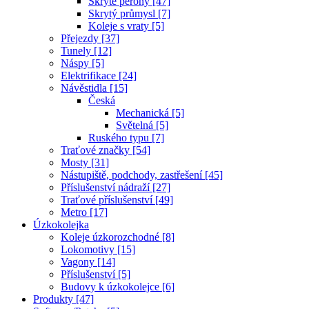
Skryté perony [47]
Skrytý průmysl [7]
Koleje s vraty [5]
Přejezdy [37]
Tunely [12]
Náspy [5]
Elektrifikace [24]
Návěstidla [15]
Česká
Mechanická [5]
Světelná [5]
Ruského typu [7]
Traťové značky [54]
Mosty [31]
Nástupiště, podchody, zastřešení [45]
Příslušenství nádraží [27]
Traťové příslušenství [49]
Metro [17]
Úzkokolejka
Koleje úzkorozchodné [8]
Lokomotivy [15]
Vagony [14]
Příslušenství [5]
Budovy k úzkokolejce [6]
Produkty [47]