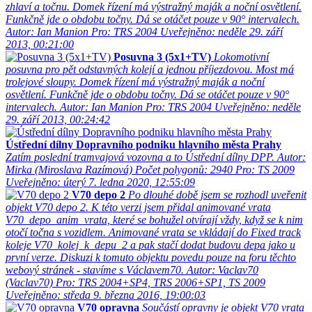
zhlaví a točnu. Domek řízení má výstražný maják a noční osvětlení.
Funkčně jde o obdobu točny. Dá se otáčet pouze v 90° intervalech.
Autor: Ian Manion
Pro: TRS 2004
Uveřejněno: neděle 29. září
2013, 00:21:00
Posuvna 3 (5x1+TV)
Lokomotivní
posuvna pro pět odstavných kolejí a jednou příjezdovou. Most má
trolejové sloupy. Domek řízení má výstražný maják a noční
osvětlení. Funkčně jde o obdobu točny. Dá se otáčet pouze v 90°
intervalech.
Autor: Ian Manion
Pro: TRS 2004
Uveřejněno: neděle
29. září 2013, 00:24:42
Ústřední dílny Dopravního podniku hlavního města Prahy
Zatím poslední tramvajová vozovna a to Ústřední dílny DPP.
Autor:
Mirka (Miroslava Razímová)
Počet polygonů: 2940
Pro: TS 2009
Uveřejněno: úterý 7. ledna 2020, 12:55:09
V70 depo 2
Po dlouhé době jsem se rozhodl uveřenit
objekt V70 depo 2. K této verzi jsem přidal animované vrata
V70_depo_anim_vrata, které se bohužel otvírají vždy, když se k nim
otočí točna s vozidlem. Animované vrata se vkládají do Fixed track
koleje V70_kolej_k_depu_2 a pak stačí dodat budovu depa jako u
první verze. Diskuzi k tomuto objektu povedu pouze na foru těchto
webový stránek - stavíme s Václavem70.
Autor: Vaclav70
(Vaclav70)
Pro: TRS 2004+SP4, TRS 2006+SP1, TS 2009
Uveřejněno: středa 9. března 2016, 19:00:03
V70 opravna
Součástí opravny je objekt V70 vrata