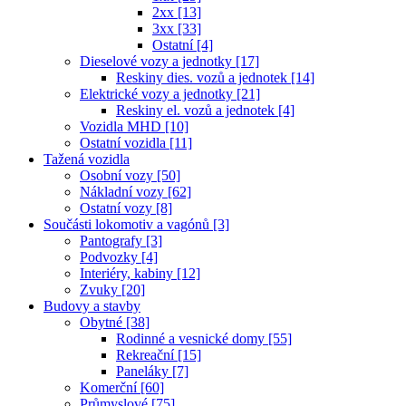
2xx [13]
3xx [33]
Ostatní [4]
Dieselové vozy a jednotky [17]
Reskiny dies. vozů a jednotek [14]
Elektrické vozy a jednotky [21]
Reskiny el. vozů a jednotek [4]
Vozidla MHD [10]
Ostatní vozidla [11]
Tažená vozidla
Osobní vozy [50]
Nákladní vozy [62]
Ostatní vozy [8]
Součásti lokomotiv a vagónů [3]
Pantografy [3]
Podvozky [4]
Interiéry, kabiny [12]
Zvuky [20]
Budovy a stavby
Obytné [38]
Rodinné a vesnické domy [55]
Rekreační [15]
Paneláky [7]
Komerční [60]
Průmyslové [75]