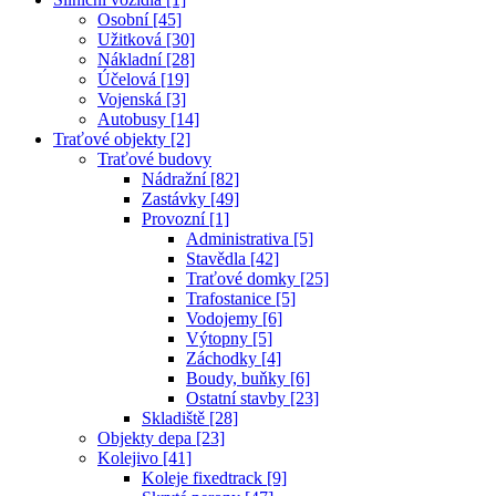
Osobní [45]
Užitková [30]
Nákladní [28]
Účelová [19]
Vojenská [3]
Autobusy [14]
Traťové objekty [2]
Traťové budovy
Nádražní [82]
Zastávky [49]
Provozní [1]
Administrativa [5]
Stavědla [42]
Traťové domky [25]
Trafostanice [5]
Vodojemy [6]
Výtopny [5]
Záchodky [4]
Boudy, buňky [6]
Ostatní stavby [23]
Skladiště [28]
Objekty depa [23]
Kolejivo [41]
Koleje fixedtrack [9]