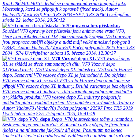
Kuid 286240:24016. Jedná se o animovaná vrata fungující jako
Mocrosing, která se připojují k opravně (fixed track).
Autor:
Vaclav70 (Vaclav70)
Pro: TRS 2004+SP4, TRS 2006
Uveřejněno:
středa 22. ledna 2014, 20:50:12
V70 opravna bez přístavku.
Součástí V70 opravny bez přístavku jsou animované vrata V70,
které jsou přibalené do CDP jako samostatný objekt. V70 opravny
jsou propracovanější objekty a tudíž májí velké množství polygonů
(2843).
Autor: Vaclav70 (Vaclav70)
Počet polygonů: 2843
Pro: TRS
2004+SP4
Uveřejněno: sobota 15. března 2014, 12:30:37
V70 Vozové depo XL
V70 Vozové depo
XL se skládá ze třech samostatných dílů. V70 Vozové depo
XL(Fixed track), V70 Vozové depo XL industry a V70 vrata Vozové
depo. Sestavení V70 vozove depo XL je jednoduché. Do objektu
V70 vozove depo XL se vloží V70 vrata Vozové depo a nakonec se
připojí V70 vozove depo XL industry. Druhá varianta je bez objektu
V70 vozove depo XL industry. Tato varianta nepodporuje nakládku
a vykládku produktů.V70 vozove depo XL industry podporuje
nakládku pilin a vykládku prken. Vše najdete na stránkách Trainz.cz
Autor: Vaclav70 (Vaclav70)
Počet polygonů: 22597
Pro: TRS 2019
Uveřejněno: úterý 25. listopadu 2025, 16:41:48
V70_depo
Depo_V70 je stavebnice točny s rotundou.
Sestavení depa není náročné. K obvodu točny připojíte fixed track
(kolej) a na ní ustavíte jakýkoliv díl depa. Posunutím na konec
koleje díl ustavíte do požadované vzdálenosti a můžete pokračovat v