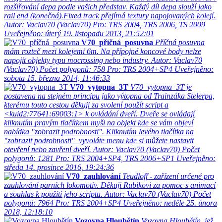
rozšiřování depa podle vašich představ. Každý díl depa slouží jako
rail end (konečná).Fixed track přejímá textury napojovaných kolejí.
Autor: Vaclav70 (Vaclav70)
Pro: TRS 2004, TRS 2006, TS 2009
Uveřejněno: úterý 19. listopadu 2013, 21:52:01
V70_příčná_posuvna
Příčná posuvna
mám rozteč mezi kolejemi 6m. Na přípojné koncové body nelze
napojit objekty typu mocrossing nebo industry.
Autor: Vaclav70
(Vaclav70)
Počet polygonů: 758
Pro: TRS 2004+SP4
Uveřejněno:
sobota 15. března 2014, 11:46:33
V70_vytopna_3T
V70_vytopna_3T je
postavena na stejném principu jako výtopna od Trainzáka Stelerpa,
kterému touto cestou děkuji za svolení použít script a
<kuid2:77641:69003:1> k ovládání dveří. Dveře se ovládají
kliknutím pravým tlačítkem myši na objekt kde se vám objeví
nabídka "zobrazit podrobnosti". Kliknutím levého tlačítka na
"zobrazit podrobnosti" vyvoláte menu kde si můžete nastavit
otevření nebo zavření dveří.
Autor: Vaclav70 (Vaclav70)
Počet
polygonů: 1281
Pro: TRS 2004+SP4, TRS 2006+SP1
Uveřejněno:
středa 14. prosince 2016, 19:24:36
V70_zauhlování
Teudloff - zařízení určené pro
zauhlování parních lokomotiv. Děkuji Rubikovi za pomoc s animací
a souhlas k použítí jeho scriptu.
Autor: Vaclav70 (Vaclav70)
Počet
polygonů: 7964
Pro: TRS 2004+SP4
Uveřejněno: neděle 25. února
2018, 12:18:10
Vozovna Hloubětín
Vozovna Hloubětín, jež