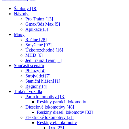
Šablony [18]
Návody
Pro Trainz [13]
Gmax/3ds Max [5]
Aplikace [3]
Mapy
Reálné [28]
Smyšlené [97]
Úzkorozchodné [16]
MHD [6]
JediTrainz Team [1]
Součásti scénářů
Příkazy [4]
Strojvůdci [7]
Staniční hlášení [1]
Regiony [4]
Trakční vozidla
Parní lokomotivy [13]
Reskiny parních lokomotiv
Dieselové lokomotivy [48]
Reskiny diesel. lokomotiv [33]
Elektrické lokomotivy [21]
Reskiny el. lokomotiv
1xx [25]