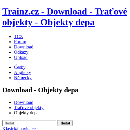
Trainz.cz - Download - Traťové
objekty - Objekty depa
TCZ
Forum
Download
Odkazy
Upload
Česky
Anglicky
Německy
Download - Objekty depa
Download
Traťové objekty
Objekty depa
Klasická navigace