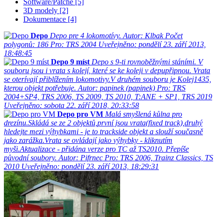
Software/Patche [5]
3D modely [2]
Dokumentace [4]
Depo
Depo pre 4 lokomotívy.
Autor: Klbak
Počet
polygonů: 186
Pro: TRS 2004
Uveřejněno: pondělí 23. září 2013,
18:48:45
Depo 9 míst
Depo s 9-ti rovnoběžnými stáními. V
souboru jsou i vrata s kolejí, které se ke koleji v depupřipnou. Vrata
se oterívají přiblížením lokomotivy.V druhém souboru je Kolej1435,
kterou objekt potřebuje.
Autor: papinek (papinek)
Pro: TRS
2004+SP4, TRS 2006, TS 2009, TS 2010, T:ANE + SP1, TRS 2019
Uveřejněno: sobota 22. září 2018, 20:33:58
Depo pro VM
Malá smyšlená kůlna pro
drezínu.Skládá se ze 2 objektů,první jsou vrata(fixed track),druhý
hledejte mezi výhybkami - je to trackside objekt a slouží současně
jako zarážka.Vrata se ovládají jako výhybky - kliknutím
myši.Aktualizace - přidána verze pro TC až TS2010. Přepíše
původní soubory.
Autor: Pifrnec
Pro: TRS 2006, Trainz Classics, TS
2010
Uveřejněno: pondělí 23. září 2013, 18:29:31