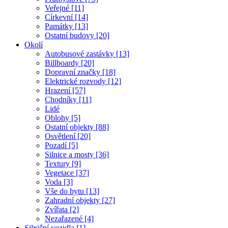
Veřejné [11]
Církevní [14]
Památky [13]
Ostatní budovy [20]
Okolí
Autobusové zastávky [13]
Billboardy [20]
Dopravní značky [18]
Elektrické rozvody [12]
Hrazení [57]
Chodníky [11]
Lidé
Oblohy [5]
Ostatní objekty [88]
Osvětlení [20]
Pozadí [5]
Silnice a mosty [36]
Textury [9]
Vegetace [37]
Voda [3]
Vše do bytu [13]
Zahradní objekty [27]
Zvířata [2]
Nezařazené [4]
Silniční vozidla [1]